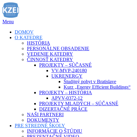
Prejsť
na
obsah
Menu
DOMOV
O KATEDRE
HISTÓRIA
PERSONÁLNE OBSADENIE
VEDENIE KATEDRY
ČINNOSŤ KATEDRY
PROJEKTY – SÚČASNÉ
VV-MVP-240180
UKRENERGY
Študijný pobyt v Bratislave
Kurz „Energy Efficient Buildings“
PROJEKTY – HISTÓRIA
APVV-0372-12
PROJEKTY MLADÝCH – SÚČASNÉ
DIZERTAČNÉ PRÁCE
NAŠI PARTNERI
DOKUMENTY
PRE STREDNÉ ŠKOLY
INFORMÁCIE O ŠTÚDIU
PREZENTAČNÉ VIDEO