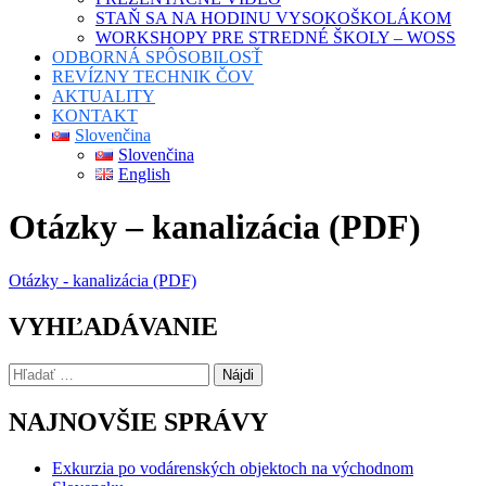
STAŇ SA NA HODINU VYSOKOŠKOLÁKOM
WORKSHOPY PRE STREDNÉ ŠKOLY – WOSS
ODBORNÁ SPÔSOBILOSŤ
REVÍZNY TECHNIK ČOV
AKTUALITY
KONTAKT
Slovenčina
Slovenčina
English
Otázky – kanalizácia (PDF)
Otázky - kanalizácia (PDF)
VYHĽADÁVANIE
Hľadať:
NAJNOVŠIE SPRÁVY
Exkurzia po vodárenských objektoch na východnom