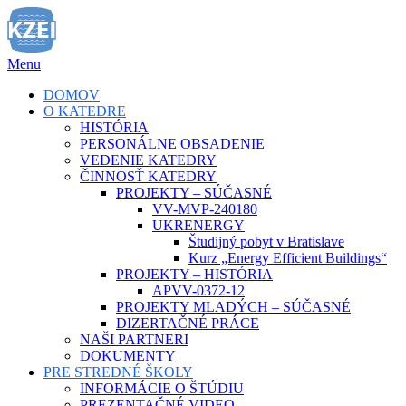
Prejsť
na
obsah
Menu
DOMOV
O KATEDRE
HISTÓRIA
PERSONÁLNE OBSADENIE
VEDENIE KATEDRY
ČINNOSŤ KATEDRY
PROJEKTY – SÚČASNÉ
VV-MVP-240180
UKRENERGY
Študijný pobyt v Bratislave
Kurz „Energy Efficient Buildings“
PROJEKTY – HISTÓRIA
APVV-0372-12
PROJEKTY MLADÝCH – SÚČASNÉ
DIZERTAČNÉ PRÁCE
NAŠI PARTNERI
DOKUMENTY
PRE STREDNÉ ŠKOLY
INFORMÁCIE O ŠTÚDIU
PREZENTAČNÉ VIDEO