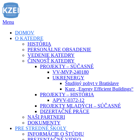
Prejsť
na
obsah
Menu
DOMOV
O KATEDRE
HISTÓRIA
PERSONÁLNE OBSADENIE
VEDENIE KATEDRY
ČINNOSŤ KATEDRY
PROJEKTY – SÚČASNÉ
VV-MVP-240180
UKRENERGY
Študijný pobyt v Bratislave
Kurz „Energy Efficient Buildings“
PROJEKTY – HISTÓRIA
APVV-0372-12
PROJEKTY MLADÝCH – SÚČASNÉ
DIZERTAČNÉ PRÁCE
NAŠI PARTNERI
DOKUMENTY
PRE STREDNÉ ŠKOLY
INFORMÁCIE O ŠTÚDIU
PREZENTAČNÉ VIDEO