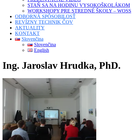
STAŇ SA NA HODINU VYSOKOŠKOLÁKOM
WORKSHOPY PRE STREDNÉ ŠKOLY – WOSS
ODBORNÁ SPÔSOBILOSŤ
REVÍZNY TECHNIK ČOV
AKTUALITY
KONTAKT
Slovenčina
Slovenčina
English
Ing. Jaroslav Hrudka, PhD.