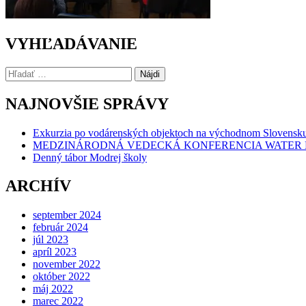
VYHĽADÁVANIE
Hľadať:
NAJNOVŠIE SPRÁVY
Exkurzia po vodárenských objektoch na východnom Slovensk
MEDZINÁRODNÁ VEDECKÁ KONFERENCIA WATER 
Denný tábor Modrej školy
ARCHÍV
september 2024
február 2024
júl 2023
apríl 2023
november 2022
október 2022
máj 2022
marec 2022