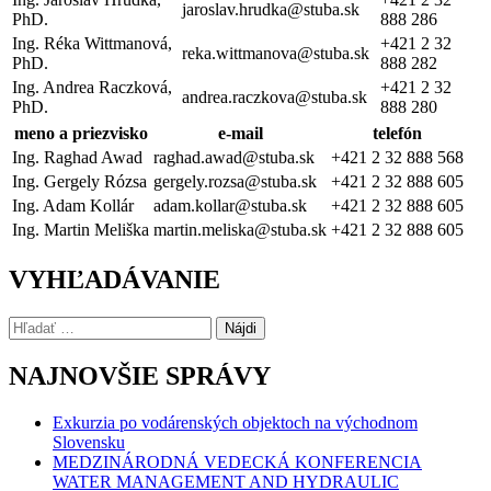
jaroslav.hrudka@stuba.sk
PhD.
888 286
Ing. Réka Wittmanová,
+421 2 32
reka.wittmanova@stuba.sk
PhD.
888 282
Ing. Andrea Raczková,
+421 2 32
andrea.raczkova@stuba.sk
PhD.
888 280
meno a priezvisko
e-mail
telefón
Ing. Raghad Awad
raghad.awad@stuba.sk
+421 2 32 888 568
Ing. Gergely Rózsa
gergely.rozsa@stuba.sk
+421 2 32 888 605
Ing. Adam Kollár
adam.kollar@stuba.sk
+421 2 32 888 605
Ing. Martin Meliška
martin.meliska@stuba.sk
+421 2 32 888 605
VYHĽADÁVANIE
Hľadať:
NAJNOVŠIE SPRÁVY
Exkurzia po vodárenských objektoch na východnom
Slovensku
MEDZINÁRODNÁ VEDECKÁ KONFERENCIA
WATER MANAGEMENT AND HYDRAULIC