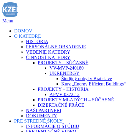
Prejsť
na
obsah
Menu
DOMOV
O KATEDRE
HISTÓRIA
PERSONÁLNE OBSADENIE
VEDENIE KATEDRY
ČINNOSŤ KATEDRY
PROJEKTY – SÚČASNÉ
VV-MVP-240180
UKRENERGY
Študijný pobyt v Bratislave
Kurz „Energy Efficient Buildings“
PROJEKTY – HISTÓRIA
APVV-0372-12
PROJEKTY MLADÝCH – SÚČASNÉ
DIZERTAČNÉ PRÁCE
NAŠI PARTNERI
DOKUMENTY
PRE STREDNÉ ŠKOLY
INFORMÁCIE O ŠTÚDIU
PREZENTAČNÉ VIDEO