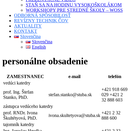
STAŇ SA NA HODINU VYSOKOŠKOLÁKOM
WORKSHOPY PRE STREDNÉ ŠKOLY – WOSS
ODBORNÁ SPÔSOBILOSŤ
REVÍZNY TECHNIK ČOV
AKTUALITY
KONTAKT
Slovenčina
Slovenčina
English
personálne obsadenie
ZAMESTNANEC
e-mail
telefón
vedúci katedry
+421 918 669
prof. Ing. Štefan
stefan.stanko@stuba.sk
029 +421 2
Stanko, PhD.
32 888 603
zástupca vedúceho katedry
prof. RNDr. Ivona
+421 2 32
ivona.skultetyova@stuba.sk
Škultétyová, PhD.
888 600
tajomník katedry
Ing. Jaroslav Hrudka,
+421 2 32