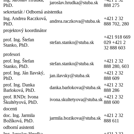
jaroslav.hrudka@stuba.sk
PhD.
888 275
sekretariát / Odborná asistentka
Ing. Andrea Raczková,
+421 2 32
andrea.raczkova@stuba.sk
PhD.
888 702, 280
projektový koordinátor
+421 918 669
prof. Ing. Štefan
stefan.stanko@stuba.sk
029 +421 2
Stanko, PhD.
32 888 603
profesori
prof. Ing. Štefan
+421 2 32
stefan.stanko@stuba.sk
Stanko, PhD.
888 280, 603
prof. Ing. Ján Ilavský,
+421 2 32
jan.ilavsky@stuba.sk
PhD.
888 609
prof. Ing. Danka
+421 2 32
danka.barlokova@stuba.sk
Barloková, PhD.
888 286
prof. RNDr. Ivona
+421 2 32
ivona.skultetyova@stuba.sk
Škultétyová, PhD.
888 600
docenti
doc. Ing. Jarmila
+421 2 32
jarmila.bozikova@stuba.sk
Božíková, PhD.
888 611
odborní asistenti
Ing. Jaroslav Hrudka,
+421 2 32