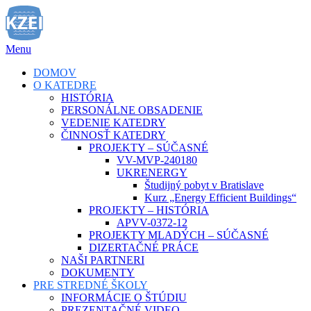
Prejsť
na
obsah
Menu
DOMOV
O KATEDRE
HISTÓRIA
PERSONÁLNE OBSADENIE
VEDENIE KATEDRY
ČINNOSŤ KATEDRY
PROJEKTY – SÚČASNÉ
VV-MVP-240180
UKRENERGY
Študijný pobyt v Bratislave
Kurz „Energy Efficient Buildings“
PROJEKTY – HISTÓRIA
APVV-0372-12
PROJEKTY MLADÝCH – SÚČASNÉ
DIZERTAČNÉ PRÁCE
NAŠI PARTNERI
DOKUMENTY
PRE STREDNÉ ŠKOLY
INFORMÁCIE O ŠTÚDIU
PREZENTAČNÉ VIDEO