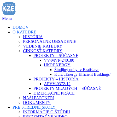
Prejsť
na
obsah
Menu
DOMOV
O KATEDRE
HISTÓRIA
PERSONÁLNE OBSADENIE
VEDENIE KATEDRY
ČINNOSŤ KATEDRY
PROJEKTY – SÚČASNÉ
VV-MVP-240180
UKRENERGY
Študijný pobyt v Bratislave
Kurz „Energy Efficient Buildings“
PROJEKTY – HISTÓRIA
APVV-0372-12
PROJEKTY MLADÝCH – SÚČASNÉ
DIZERTAČNÉ PRÁCE
NAŠI PARTNERI
DOKUMENTY
PRE STREDNÉ ŠKOLY
INFORMÁCIE O ŠTÚDIU
PREZENTAČNÉ VIDEO