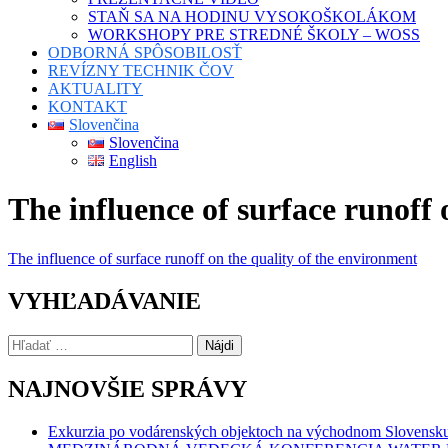
STAŇ SA NA HODINU VYSOKOŠKOLÁKOM
WORKSHOPY PRE STREDNÉ ŠKOLY – WOSS
ODBORNÁ SPÔSOBILOSŤ
REVÍZNY TECHNIK ČOV
AKTUALITY
KONTAKT
Slovenčina
Slovenčina
English
The influence of surface runoff 
The influence of surface runoff on the quality of the environment
VYHĽADÁVANIE
Hľadať:
NAJNOVŠIE SPRÁVY
Exkurzia po vodárenských objektoch na východnom Slovensk