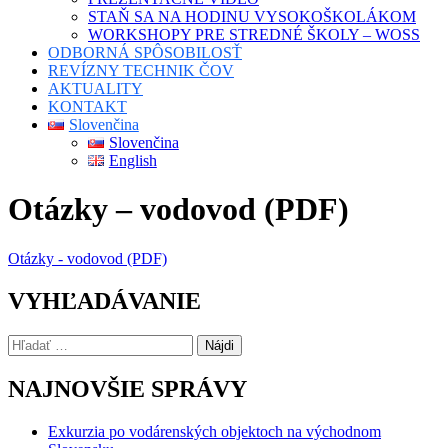
STAŇ SA NA HODINU VYSOKOŠKOLÁKOM
WORKSHOPY PRE STREDNÉ ŠKOLY – WOSS
ODBORNÁ SPÔSOBILOSŤ
REVÍZNY TECHNIK ČOV
AKTUALITY
KONTAKT
Slovenčina
Slovenčina
English
Otázky – vodovod (PDF)
Otázky - vodovod (PDF)
VYHĽADÁVANIE
Hľadať:
NAJNOVŠIE SPRÁVY
Exkurzia po vodárenských objektoch na východnom