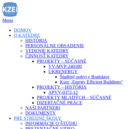
Prejsť
na
obsah
Menu
DOMOV
O KATEDRE
HISTÓRIA
PERSONÁLNE OBSADENIE
VEDENIE KATEDRY
ČINNOSŤ KATEDRY
PROJEKTY – SÚČASNÉ
VV-MVP-240180
UKRENERGY
Študijný pobyt v Bratislave
Kurz „Energy Efficient Buildings“
PROJEKTY – HISTÓRIA
APVV-0372-12
PROJEKTY MLADÝCH – SÚČASNÉ
DIZERTAČNÉ PRÁCE
NAŠI PARTNERI
DOKUMENTY
PRE STREDNÉ ŠKOLY
INFORMÁCIE O ŠTÚDIU
PREZENTAČNÉ VIDEO