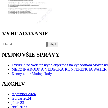
VYHĽADÁVANIE
Hľadať:
NAJNOVŠIE SPRÁVY
Exkurzia po vodárenských objektoch na východnom Slovensk
MEDZINÁRODNÁ VEDECKÁ KONFERENCIA WATER 
Denný tábor Modrej školy
ARCHÍV
september 2024
február 2024
júl 2023
apríl 2023