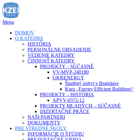
Prejsť
na
obsah
Menu
DOMOV
O KATEDRE
HISTÓRIA
PERSONÁLNE OBSADENIE
VEDENIE KATEDRY
ČINNOSŤ KATEDRY
PROJEKTY – SÚČASNÉ
VV-MVP-240180
UKRENERGY
Študijný pobyt v Bratislave
Kurz „Energy Efficient Buildings“
PROJEKTY – HISTÓRIA
APVV-0372-12
PROJEKTY MLADÝCH – SÚČASNÉ
DIZERTAČNÉ PRÁCE
NAŠI PARTNERI
DOKUMENTY
PRE STREDNÉ ŠKOLY
INFORMÁCIE O ŠTÚDIU
PREZENTAČNÉ VIDEO