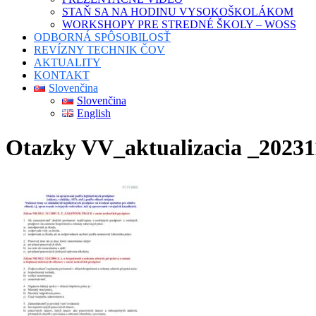
STAŇ SA NA HODINU VYSOKOŠKOLÁKOM
WORKSHOPY PRE STREDNÉ ŠKOLY – WOSS
ODBORNÁ SPÔSOBILOSŤ
REVÍZNY TECHNIK ČOV
AKTUALITY
KONTAKT
Slovenčina
Slovenčina
English
Otazky VV_aktualizacia _2023