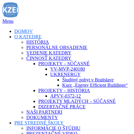
Prejsť
na
obsah
Menu
DOMOV
O KATEDRE
HISTÓRIA
PERSONÁLNE OBSADENIE
VEDENIE KATEDRY
ČINNOSŤ KATEDRY
PROJEKTY – SÚČASNÉ
VV-MVP-240180
UKRENERGY
Študijný pobyt v Bratislave
Kurz „Energy Efficient Buildings“
PROJEKTY – HISTÓRIA
APVV-0372-12
PROJEKTY MLADÝCH – SÚČASNÉ
DIZERTAČNÉ PRÁCE
NAŠI PARTNERI
DOKUMENTY
PRE STREDNÉ ŠKOLY
INFORMÁCIE O ŠTÚDIU
PREZENTAČNÉ VIDEO