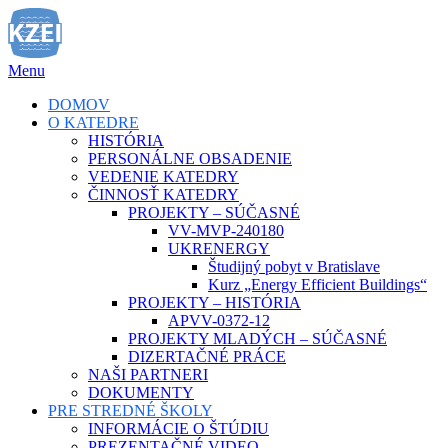
Prejsť
na
obsah
Menu
DOMOV
O KATEDRE
HISTÓRIA
PERSONÁLNE OBSADENIE
VEDENIE KATEDRY
ČINNOSŤ KATEDRY
PROJEKTY – SÚČASNÉ
VV-MVP-240180
UKRENERGY
Študijný pobyt v Bratislave
Kurz „Energy Efficient Buildings“
PROJEKTY – HISTÓRIA
APVV-0372-12
PROJEKTY MLADÝCH – SÚČASNÉ
DIZERTAČNÉ PRÁCE
NAŠI PARTNERI
DOKUMENTY
PRE STREDNÉ ŠKOLY
INFORMÁCIE O ŠTÚDIU
PREZENTAČNÉ VIDEO