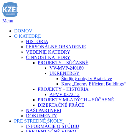
Prejsť
na
obsah
Menu
DOMOV
O KATEDRE
HISTÓRIA
PERSONÁLNE OBSADENIE
VEDENIE KATEDRY
ČINNOSŤ KATEDRY
PROJEKTY – SÚČASNÉ
VV-MVP-240180
UKRENERGY
Študijný pobyt v Bratislave
Kurz „Energy Efficient Buildings“
PROJEKTY – HISTÓRIA
APVV-0372-12
PROJEKTY MLADÝCH – SÚČASNÉ
DIZERTAČNÉ PRÁCE
NAŠI PARTNERI
DOKUMENTY
PRE STREDNÉ ŠKOLY
INFORMÁCIE O ŠTÚDIU
PREZENTAČNÉ VIDEO