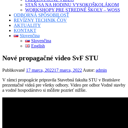
STAŇ SA NA HODINU VYSOKOŠKOLÁKOM
WORKSHOPY PRE STREDNÉ ŠKOLY – WOSS
ODBORNÁ SPÔSOBILOSŤ
REVÍZNY TECHNIK ČOV
AKTUALITY
KONTAKT
Slovenčina
Slovenčina
English
Nové propagačné video SvF STU
Publikované
17 marca, 2022
17 marca, 2022
Autor:
admin
V rámci propogácie pripravila Stavebná fakulta STU v Bratislave
prezentačné videá pre všetky odbory. Video pre odbor Vodné stavby
a vodné hospodárstvo si môžete pozrieť nižšie.