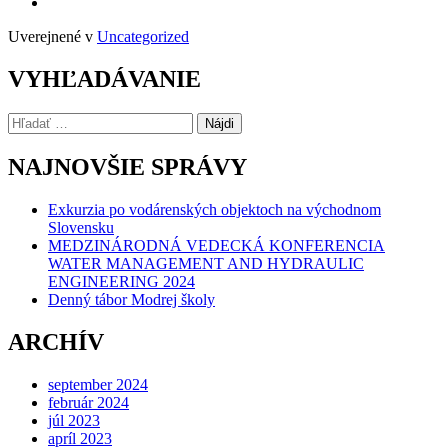
Uverejnené v
Uncategorized
VYHĽADÁVANIE
Hľadať:
NAJNOVŠIE SPRÁVY
Exkurzia po vodárenských objektoch na východnom
Slovensku
MEDZINÁRODNÁ VEDECKÁ KONFERENCIA
WATER MANAGEMENT AND HYDRAULIC
ENGINEERING 2024
Denný tábor Modrej školy
ARCHÍV
september 2024
február 2024
júl 2023
apríl 2023