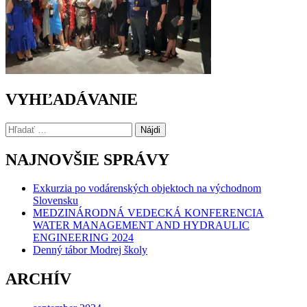
VYHĽADÁVANIE
Hľadať:
NAJNOVŠIE SPRÁVY
Exkurzia po vodárenských objektoch na východnom
Slovensku
MEDZINÁRODNÁ VEDECKÁ KONFERENCIA
WATER MANAGEMENT AND HYDRAULIC
ENGINEERING 2024
Denný tábor Modrej školy
ARCHÍV