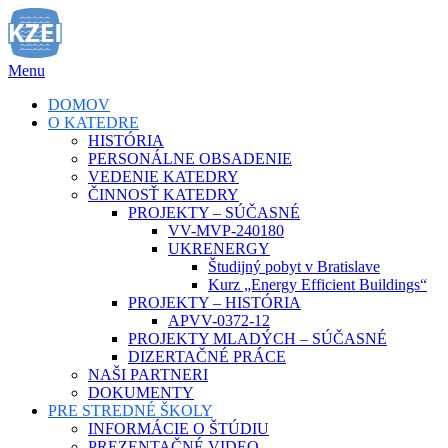
Prejsť
na
obsah
Menu
DOMOV
O KATEDRE
HISTÓRIA
PERSONÁLNE OBSADENIE
VEDENIE KATEDRY
ČINNOSŤ KATEDRY
PROJEKTY – SÚČASNÉ
VV-MVP-240180
UKRENERGY
Študijný pobyt v Bratislave
Kurz „Energy Efficient Buildings“
PROJEKTY – HISTÓRIA
APVV-0372-12
PROJEKTY MLADÝCH – SÚČASNÉ
DIZERTAČNÉ PRÁCE
NAŠI PARTNERI
DOKUMENTY
PRE STREDNÉ ŠKOLY
INFORMÁCIE O ŠTÚDIU
PREZENTAČNÉ VIDEO