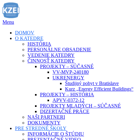
Prejsť
na
obsah
Menu
DOMOV
O KATEDRE
HISTÓRIA
PERSONÁLNE OBSADENIE
VEDENIE KATEDRY
ČINNOSŤ KATEDRY
PROJEKTY – SÚČASNÉ
VV-MVP-240180
UKRENERGY
Študijný pobyt v Bratislave
Kurz „Energy Efficient Buildings“
PROJEKTY – HISTÓRIA
APVV-0372-12
PROJEKTY MLADÝCH – SÚČASNÉ
DIZERTAČNÉ PRÁCE
NAŠI PARTNERI
DOKUMENTY
PRE STREDNÉ ŠKOLY
INFORMÁCIE O ŠTÚDIU
PREZENTAČNÉ VIDEO