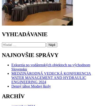
VYHĽADÁVANIE
Hľadať:
NAJNOVŠIE SPRÁVY
Exkurzia po vodárenských objektoch na východnom
Slovensku
MEDZINÁRODNÁ VEDECKÁ KONFERENCIA
WATER MANAGEMENT AND HYDRAULIC
ENGINEERING 2024
Denný tábor Modrej školy
ARCHÍV