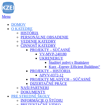
Prejsť
na
obsah
Menu
DOMOV
O KATEDRE
HISTÓRIA
PERSONÁLNE OBSADENIE
VEDENIE KATEDRY
ČINNOSŤ KATEDRY
PROJEKTY – SÚČASNÉ
VV-MVP-240180
UKRENERGY
Študijný pobyt v Bratislave
Kurz „Energy Efficient Buildings“
PROJEKTY – HISTÓRIA
APVV-0372-12
PROJEKTY MLADÝCH – SÚČASNÉ
DIZERTAČNÉ PRÁCE
NAŠI PARTNERI
DOKUMENTY
PRE STREDNÉ ŠKOLY
INFORMÁCIE O ŠTÚDIU
PREZENTAČNÉ VIDEO