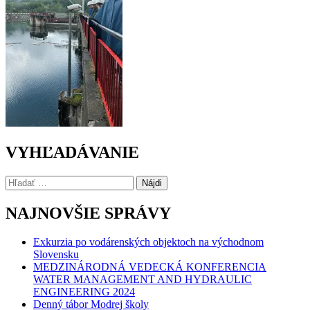
VYHĽADÁVANIE
Hľadať:
NAJNOVŠIE SPRÁVY
Exkurzia po vodárenských objektoch na východnom
Slovensku
MEDZINÁRODNÁ VEDECKÁ KONFERENCIA
WATER MANAGEMENT AND HYDRAULIC
ENGINEERING 2024
Denný tábor Modrej školy