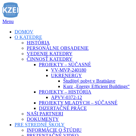
Prejsť
na
obsah
Menu
DOMOV
O KATEDRE
HISTÓRIA
PERSONÁLNE OBSADENIE
VEDENIE KATEDRY
ČINNOSŤ KATEDRY
PROJEKTY – SÚČASNÉ
VV-MVP-240180
UKRENERGY
Študijný pobyt v Bratislave
Kurz „Energy Efficient Buildings“
PROJEKTY – HISTÓRIA
APVV-0372-12
PROJEKTY MLADÝCH – SÚČASNÉ
DIZERTAČNÉ PRÁCE
NAŠI PARTNERI
DOKUMENTY
PRE STREDNÉ ŠKOLY
INFORMÁCIE O ŠTÚDIU
PREZENTAČNÉ VIDEO