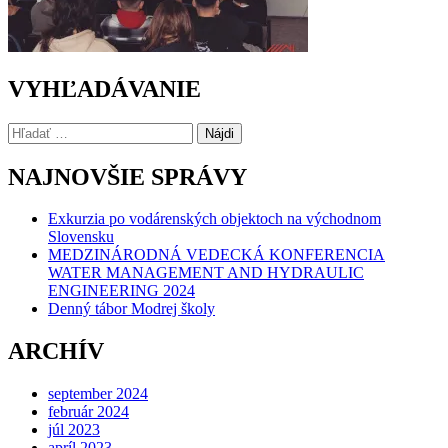
VYHĽADÁVANIE
Hľadať:
NAJNOVŠIE SPRÁVY
Exkurzia po vodárenských objektoch na východnom
Slovensku
MEDZINÁRODNÁ VEDECKÁ KONFERENCIA
WATER MANAGEMENT AND HYDRAULIC
ENGINEERING 2024
Denný tábor Modrej školy
ARCHÍV
september 2024
február 2024
júl 2023
apríl 2023