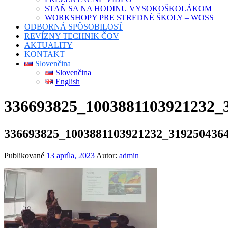
STAŇ SA NA HODINU VYSOKOŠKOLÁKOM
WORKSHOPY PRE STREDNÉ ŠKOLY – WOSS
ODBORNÁ SPÔSOBILOSŤ
REVÍZNY TECHNIK ČOV
AKTUALITY
KONTAKT
Slovenčina
Slovenčina
English
336693825_1003881103921232_
336693825_1003881103921232_319250436
Publikované
13 apríla, 2023
Autor:
admin