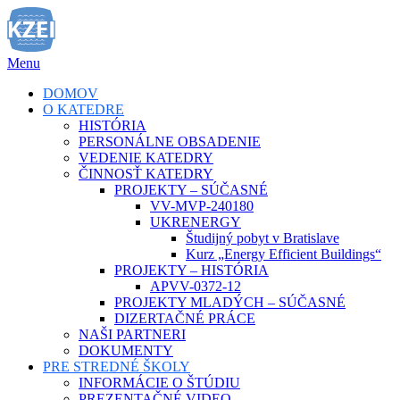
Prejsť
na
obsah
Menu
DOMOV
O KATEDRE
HISTÓRIA
PERSONÁLNE OBSADENIE
VEDENIE KATEDRY
ČINNOSŤ KATEDRY
PROJEKTY – SÚČASNÉ
VV-MVP-240180
UKRENERGY
Študijný pobyt v Bratislave
Kurz „Energy Efficient Buildings“
PROJEKTY – HISTÓRIA
APVV-0372-12
PROJEKTY MLADÝCH – SÚČASNÉ
DIZERTAČNÉ PRÁCE
NAŠI PARTNERI
DOKUMENTY
PRE STREDNÉ ŠKOLY
INFORMÁCIE O ŠTÚDIU
PREZENTAČNÉ VIDEO