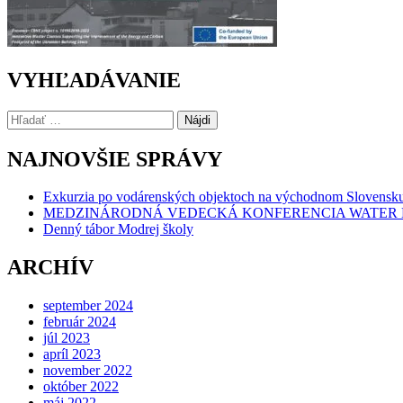
VYHĽADÁVANIE
Hľadať:
NAJNOVŠIE SPRÁVY
Exkurzia po vodárenských objektoch na východnom Slovensk
MEDZINÁRODNÁ VEDECKÁ KONFERENCIA WATER 
Denný tábor Modrej školy
ARCHÍV
september 2024
február 2024
júl 2023
apríl 2023
november 2022
október 2022
máj 2022