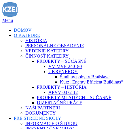
Prejsť
na
obsah
Menu
DOMOV
O KATEDRE
HISTÓRIA
PERSONÁLNE OBSADENIE
VEDENIE KATEDRY
ČINNOSŤ KATEDRY
PROJEKTY – SÚČASNÉ
VV-MVP-240180
UKRENERGY
Študijný pobyt v Bratislave
Kurz „Energy Efficient Buildings“
PROJEKTY – HISTÓRIA
APVV-0372-12
PROJEKTY MLADÝCH – SÚČASNÉ
DIZERTAČNÉ PRÁCE
NAŠI PARTNERI
DOKUMENTY
PRE STREDNÉ ŠKOLY
INFORMÁCIE O ŠTÚDIU
PREZENTAČNÉ VIDEO