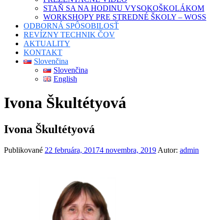
STAŇ SA NA HODINU VYSOKOŠKOLÁKOM
WORKSHOPY PRE STREDNÉ ŠKOLY – WOSS
ODBORNÁ SPÔSOBILOSŤ
REVÍZNY TECHNIK ČOV
AKTUALITY
KONTAKT
Slovenčina
Slovenčina
English
Ivona Škultétyová
Ivona Škultétyová
Publikované
22 februára, 2017
4 novembra, 2019
Autor:
admin