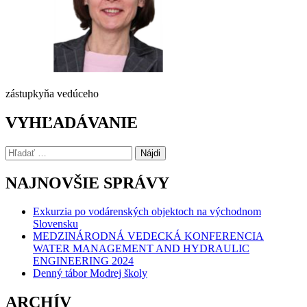
zástupkyňa vedúceho
VYHĽADÁVANIE
Hľadať:
NAJNOVŠIE SPRÁVY
Exkurzia po vodárenských objektoch na východnom
Slovensku
MEDZINÁRODNÁ VEDECKÁ KONFERENCIA
WATER MANAGEMENT AND HYDRAULIC
ENGINEERING 2024
Denný tábor Modrej školy
ARCHÍV