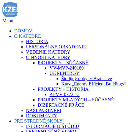
Prejsť
na
obsah
Menu
DOMOV
O KATEDRE
HISTÓRIA
PERSONÁLNE OBSADENIE
VEDENIE KATEDRY
ČINNOSŤ KATEDRY
PROJEKTY – SÚČASNÉ
VV-MVP-240180
UKRENERGY
Študijný pobyt v Bratislave
Kurz „Energy Efficient Buildings“
PROJEKTY – HISTÓRIA
APVV-0372-12
PROJEKTY MLADÝCH – SÚČASNÉ
DIZERTAČNÉ PRÁCE
NAŠI PARTNERI
DOKUMENTY
PRE STREDNÉ ŠKOLY
INFORMÁCIE O ŠTÚDIU
PREZENTAČNÉ VIDEO