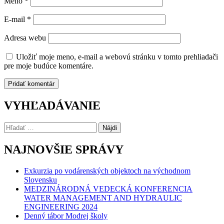
Meno
*
E-mail
*
Adresa webu
Uložiť moje meno, e-mail a webovú stránku v tomto prehliadači
pre moje budúce komentáre.
VYHĽADÁVANIE
Hľadať:
NAJNOVŠIE SPRÁVY
Exkurzia po vodárenských objektoch na východnom
Slovensku
MEDZINÁRODNÁ VEDECKÁ KONFERENCIA
WATER MANAGEMENT AND HYDRAULIC
ENGINEERING 2024
Denný tábor Modrej školy