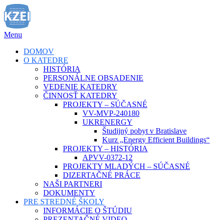
Prejsť
na
obsah
Menu
DOMOV
O KATEDRE
HISTÓRIA
PERSONÁLNE OBSADENIE
VEDENIE KATEDRY
ČINNOSŤ KATEDRY
PROJEKTY – SÚČASNÉ
VV-MVP-240180
UKRENERGY
Študijný pobyt v Bratislave
Kurz „Energy Efficient Buildings“
PROJEKTY – HISTÓRIA
APVV-0372-12
PROJEKTY MLADÝCH – SÚČASNÉ
DIZERTAČNÉ PRÁCE
NAŠI PARTNERI
DOKUMENTY
PRE STREDNÉ ŠKOLY
INFORMÁCIE O ŠTÚDIU
PREZENTAČNÉ VIDEO