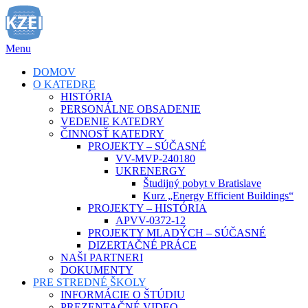
Prejsť
na
obsah
Menu
DOMOV
O KATEDRE
HISTÓRIA
PERSONÁLNE OBSADENIE
VEDENIE KATEDRY
ČINNOSŤ KATEDRY
PROJEKTY – SÚČASNÉ
VV-MVP-240180
UKRENERGY
Študijný pobyt v Bratislave
Kurz „Energy Efficient Buildings“
PROJEKTY – HISTÓRIA
APVV-0372-12
PROJEKTY MLADÝCH – SÚČASNÉ
DIZERTAČNÉ PRÁCE
NAŠI PARTNERI
DOKUMENTY
PRE STREDNÉ ŠKOLY
INFORMÁCIE O ŠTÚDIU
PREZENTAČNÉ VIDEO