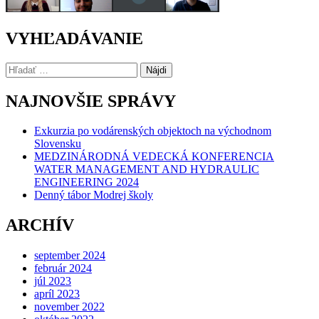
VYHĽADÁVANIE
Hľadať:
NAJNOVŠIE SPRÁVY
Exkurzia po vodárenských objektoch na východnom
Slovensku
MEDZINÁRODNÁ VEDECKÁ KONFERENCIA
WATER MANAGEMENT AND HYDRAULIC
ENGINEERING 2024
Denný tábor Modrej školy
ARCHÍV
september 2024
február 2024
júl 2023
apríl 2023
november 2022