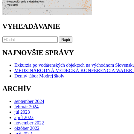
VYHĽADÁVANIE
Hľadať:
NAJNOVŠIE SPRÁVY
Exkurzia po vodárenských objektoch na východnom Slovensk
MEDZINÁRODNÁ VEDECKÁ KONFERENCIA WATER 
Denný tábor Modrej školy
ARCHÍV
september 2024
február 2024
júl 2023
apríl 2023
november 2022
október 2022
máj 2022