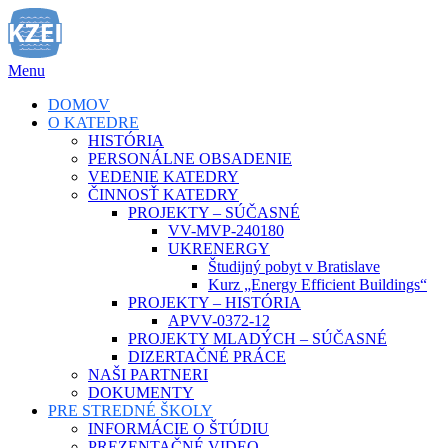
Prejsť
na
obsah
Menu
DOMOV
O KATEDRE
HISTÓRIA
PERSONÁLNE OBSADENIE
VEDENIE KATEDRY
ČINNOSŤ KATEDRY
PROJEKTY – SÚČASNÉ
VV-MVP-240180
UKRENERGY
Študijný pobyt v Bratislave
Kurz „Energy Efficient Buildings“
PROJEKTY – HISTÓRIA
APVV-0372-12
PROJEKTY MLADÝCH – SÚČASNÉ
DIZERTAČNÉ PRÁCE
NAŠI PARTNERI
DOKUMENTY
PRE STREDNÉ ŠKOLY
INFORMÁCIE O ŠTÚDIU
PREZENTAČNÉ VIDEO